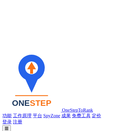
OneStepToRank
功能
工作原理
平台
SpyZone
成果
免费工具
定价
登录
注册
☰