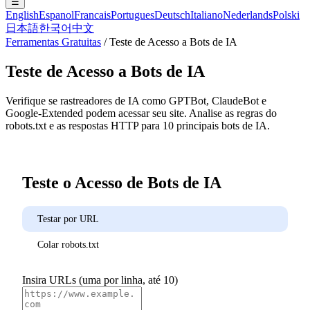
☰
English
Espanol
Francais
Portugues
Deutsch
Italiano
Nederlands
Polski
日本語
한국어
中文
Ferramentas Gratuitas
/
Teste de Acesso a Bots de IA
Teste de Acesso a Bots de IA
Verifique se rastreadores de IA como GPTBot, ClaudeBot e
Google-Extended podem acessar seu site. Analise as regras do
robots.txt e as respostas HTTP para 10 principais bots de IA.
Teste o Acesso de Bots de IA
Testar por URL
Colar robots.txt
Insira URLs (uma por linha, até 10)