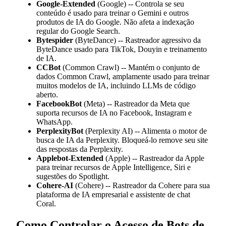
Google-Extended
(Google) -- Controla se seu
conteúdo é usado para treinar o Gemini e outros
produtos de IA do Google. Não afeta a indexação
regular do Google Search.
Bytespider
(ByteDance) -- Rastreador agressivo da
ByteDance usado para TikTok, Douyin e treinamento
de IA.
CCBot
(Common Crawl) -- Mantém o conjunto de
dados Common Crawl, amplamente usado para treinar
muitos modelos de IA, incluindo LLMs de código
aberto.
FacebookBot
(Meta) -- Rastreador da Meta que
suporta recursos de IA no Facebook, Instagram e
WhatsApp.
PerplexityBot
(Perplexity AI) -- Alimenta o motor de
busca de IA da Perplexity. Bloqueá-lo remove seu site
das respostas da Perplexity.
Applebot-Extended
(Apple) -- Rastreador da Apple
para treinar recursos de Apple Intelligence, Siri e
sugestões do Spotlight.
Cohere-AI
(Cohere) -- Rastreador da Cohere para sua
plataforma de IA empresarial e assistente de chat
Coral.
Como Controlar o Acesso de Bots de