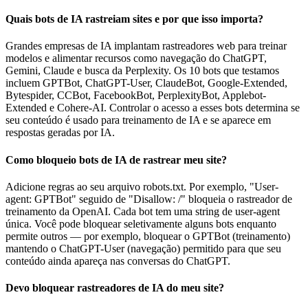
Quais bots de IA rastreiam sites e por que isso importa?
Grandes empresas de IA implantam rastreadores web para treinar
modelos e alimentar recursos como navegação do ChatGPT,
Gemini, Claude e busca da Perplexity. Os 10 bots que testamos
incluem GPTBot, ChatGPT-User, ClaudeBot, Google-Extended,
Bytespider, CCBot, FacebookBot, PerplexityBot, Applebot-
Extended e Cohere-AI. Controlar o acesso a esses bots determina se
seu conteúdo é usado para treinamento de IA e se aparece em
respostas geradas por IA.
Como bloqueio bots de IA de rastrear meu site?
Adicione regras ao seu arquivo robots.txt. Por exemplo, "User-
agent: GPTBot" seguido de "Disallow: /" bloqueia o rastreador de
treinamento da OpenAI. Cada bot tem uma string de user-agent
única. Você pode bloquear seletivamente alguns bots enquanto
permite outros — por exemplo, bloquear o GPTBot (treinamento)
mantendo o ChatGPT-User (navegação) permitido para que seu
conteúdo ainda apareça nas conversas do ChatGPT.
Devo bloquear rastreadores de IA do meu site?