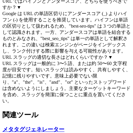
URL ではハイフンとアンダースコア、どちらを使うべきで
すか？
▼
Google は URL の単語区切りにアンダースコア (_) よりハイ
フン (-) を使用することを推奨しています。ハイフンは単語
の区切りとして扱われるため、"best-seo-tips" は 3 つの単語と
して認識されます。一方、アンダースコアは単語を結合する
ものとみなされ、"best_seo_tips" は単一の単語として解釈さ
れます。この違いは検索エンジンがページをインデックス
し、ランク付けする際に影響を与える可能性があります。
URL スラッグの適切な長さはどれくらいですか？
▼
URL スラッグは一般的に 3〜5 語、または約 50〜60 文字程
度が目安です。短いスラッグは読みやすく、共有しやすく、
記憶に残りやすいです。意味上必要でない限
り、"a"、"the"、"is"、"and"、"or" といったストップワード
は含めないようにしましょう。主要なターゲットキーワード
を含め、スラッグを簡潔に保つことに重点を置いてくださ
い。
関連ツール
メタタグジェネレーター