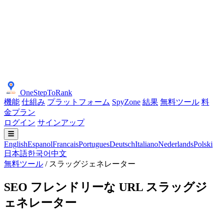
OneStepToRank
機能
仕組み
プラットフォーム
SpyZone
結果
無料ツール
料
金プラン
ログイン
サインアップ
☰
English
Espanol
Francais
Portugues
Deutsch
Italiano
Nederlands
Polski
日本語
한국어
中文
無料ツール
/
スラッグジェネレーター
SEO フレンドリーな URL スラッグジ
ェネレーター