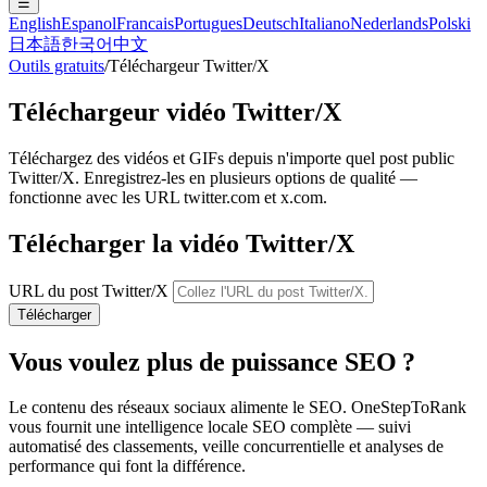
☰
English
Espanol
Francais
Portugues
Deutsch
Italiano
Nederlands
Polski
日本語
한국어
中文
Outils gratuits
/
Téléchargeur Twitter/X
Téléchargeur vidéo Twitter/X
Téléchargez des vidéos et GIFs depuis n'importe quel post public
Twitter/X. Enregistrez-les en plusieurs options de qualité —
fonctionne avec les URL twitter.com et x.com.
Télécharger la vidéo Twitter/X
URL du post Twitter/X
Télécharger
Vous voulez plus de
puissance SEO
?
Le contenu des réseaux sociaux alimente le SEO. OneStepToRank
vous fournit une intelligence locale SEO complète — suivi
automatisé des classements, veille concurrentielle et analyses de
performance qui font la différence.