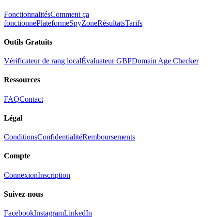
Fonctionnalités
Comment ça
fonctionne
Plateforme
SpyZone
Résultats
Tarifs
Outils Gratuits
Vérificateur de rang local
Évaluateur GBP
Domain Age Checker
Ressources
FAQ
Contact
Légal
Conditions
Confidentialité
Remboursements
Compte
Connexion
Inscription
Suivez-nous
Facebook
Instagram
LinkedIn