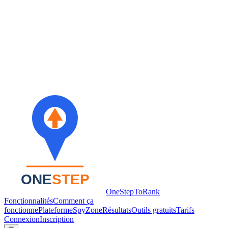
OneStepToRank
Fonctionnalités
Comment ça
fonctionne
Plateforme
SpyZone
Résultats
Outils gratuits
Tarifs
Connexion
Inscription