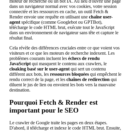
moteur de recherche ou un bot IA. Au lieu d'ouvrir une page
dans un navigateur normal avec vos cookies, votre session
connectée et les ressources en cache, un outil Fetch &
Render envoie une requête en utilisant une
chaîne user-
agent
spécifique (comme Googlebot ou GPTBot),
télécharge le code HTML brut, exécute tout le JavaScript
dans un environnement de navigateur sans tête et capture le
résultat final.
Cela révèle des différences cruciales entre ce que voient vos
visiteurs et ce que les moteurs de recherche indexent. Les
problèmes courants incluent les
échecs de rendu
JavaScript
qui masquent le contenu aux crawlers, le
cloaking basé sur le user-agent
qui sert un contenu
différent aux bots, les
ressources bloquées
qui empêchent le
rendu correct de la page, et les
chaînes de redirection
qui
diluent le jus de lien ou envoient les bots vers la mauvaise
destination.
Pourquoi Fetch & Render est
important pour le SEO
Le crawler de Google traite les pages en deux étapes.
D'abord, il télécharge et indexe le code HTML brut. Ensuite,