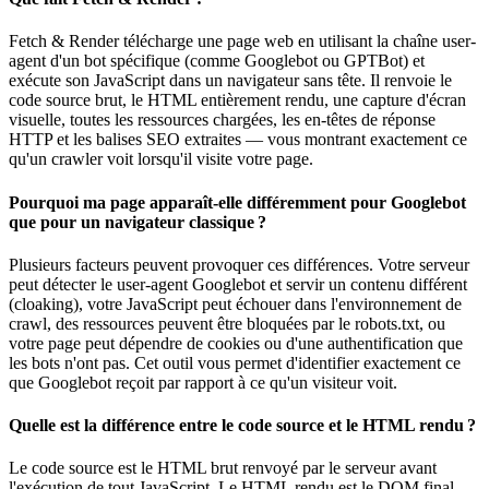
Fetch & Render télécharge une page web en utilisant la chaîne user-
agent d'un bot spécifique (comme Googlebot ou GPTBot) et
exécute son JavaScript dans un navigateur sans tête. Il renvoie le
code source brut, le HTML entièrement rendu, une capture d'écran
visuelle, toutes les ressources chargées, les en-têtes de réponse
HTTP et les balises SEO extraites — vous montrant exactement ce
qu'un crawler voit lorsqu'il visite votre page.
Pourquoi ma page apparaît‑elle différemment pour Googlebot
que pour un navigateur classique ?
Plusieurs facteurs peuvent provoquer ces différences. Votre serveur
peut détecter le user-agent Googlebot et servir un contenu différent
(cloaking), votre JavaScript peut échouer dans l'environnement de
crawl, des ressources peuvent être bloquées par le robots.txt, ou
votre page peut dépendre de cookies ou d'une authentification que
les bots n'ont pas. Cet outil vous permet d'identifier exactement ce
que Googlebot reçoit par rapport à ce qu'un visiteur voit.
Quelle est la différence entre le code source et le HTML rendu ?
Le code source est le HTML brut renvoyé par le serveur avant
l'exécution de tout JavaScript. Le HTML rendu est le DOM final