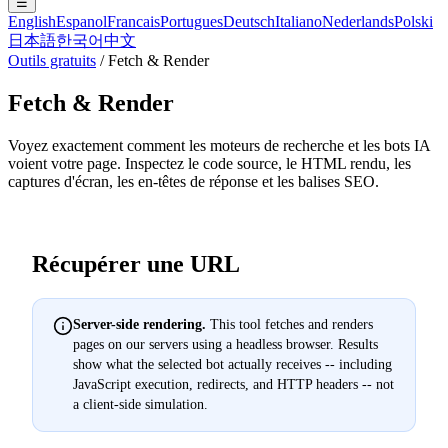
☰
English
Espanol
Francais
Portugues
Deutsch
Italiano
Nederlands
Polski
日本語
한국어
中文
Outils gratuits
/
Fetch & Render
Fetch & Render
Voyez exactement comment les moteurs de recherche et les bots IA
voient votre page. Inspectez le code source, le HTML rendu, les
captures d'écran, les en-têtes de réponse et les balises SEO.
Récupérer une URL
Server-side rendering.
This tool fetches and renders
pages on our servers using a headless browser. Results
show what the selected bot actually receives -- including
JavaScript execution, redirects, and HTTP headers -- not
a client-side simulation.