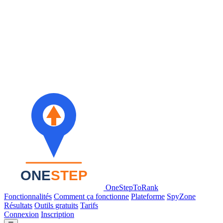
OneStepToRank
Fonctionnalités
Comment ça fonctionne
Plateforme
SpyZone
Résultats
Outils gratuits
Tarifs
Connexion
Inscription